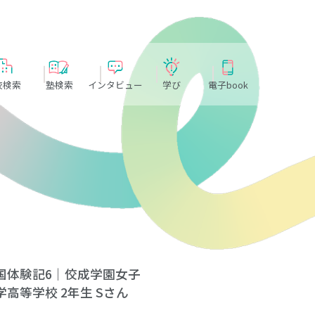
校検索
塾検索
インタビュー
学び
電子book
国体験記6｜佼成学園女子
学高等学校 2年生 Sさん