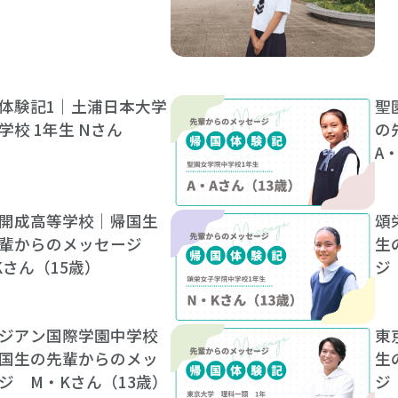
体験記1｜土浦日本大学
聖
学校 1年生 Nさん
の
A
開成高等学校｜帰国生
頌
先輩からのメッセージ
生
Kさん（15歳）
ジ
ジアン国際学園中学校
東
国生の先輩からのメッ
生
ジ M・Kさん（13歳）
ジ