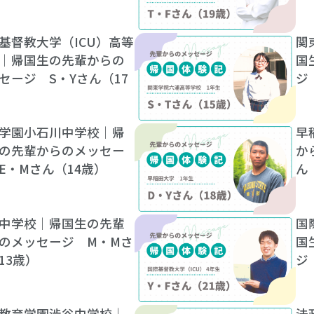
基督教大学（ICU）高等
関
｜帰国生の先輩からの
国
セージ S・Yさん（17
ジ
学園小石川中学校｜帰
早
の先輩からのメッセー
か
E・Mさん（14歳）
ん
中学校｜帰国生の先輩
国
のメッセージ M・Mさ
国
13歳）
ジ
教育学園渋谷中学校｜
法