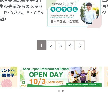
生の先輩からのメッセ
国
 R・Yさん、E・Yさん
ジ
3歳）
2
3
4
1