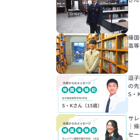
帰国
高等
逗子
の
S・
サレ
｜帰
セー