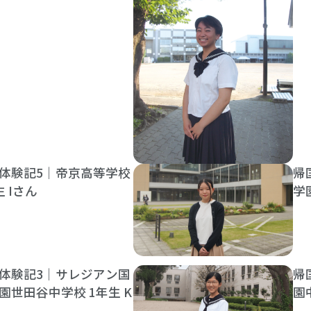
体験記5｜帝京高等学校
帰
生 Iさん
学
体験記3｜サレジアン国
帰
園世田谷中学校 1年生 K
園