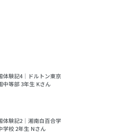
国体験記4｜ドルトン東京
園中等部 3年生 Kさん
国体験記2｜湘南白百合学
中学校 2年生 Nさん