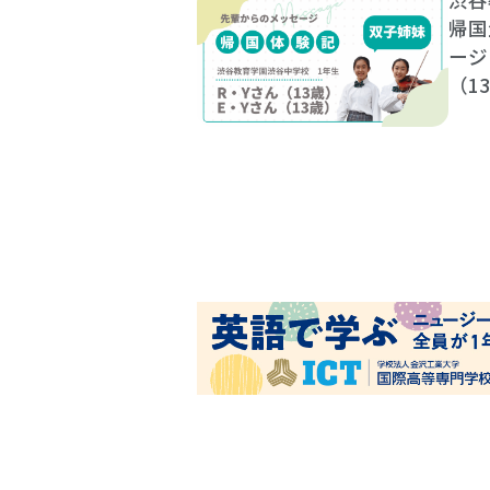
帰国
ージ
（1