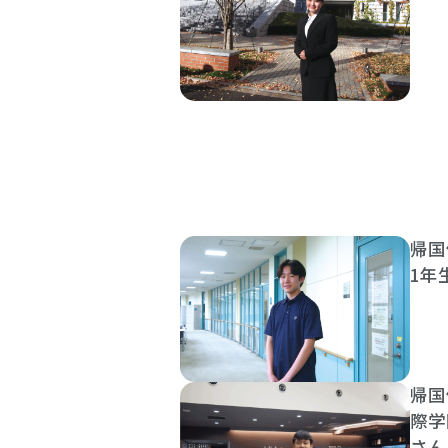
帰国
1年
帰国
際学
さん