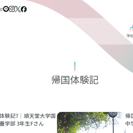
せ
学
帰国体験記
体験記7｜順天堂大学国
帰
養学部 3年生Fさん
中