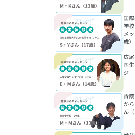
国際
学校
メッ
歳）
広尾
国生
ジ 
青陵
から
ん（
渋谷