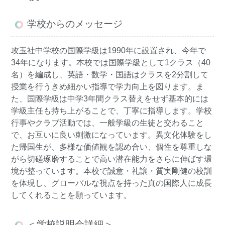
学校からのメッセージ
攻玉社中学校の国際学級は1990年に設置され、今年で
34年になります。本校では国際学級として1クラス（40
名）を編成し、英語・数学・国語はクラスを2分割して
授業を行うきめ細かい指導で学力向上を図ります。ま
た、国際学級は中学3年間クラス替えをせず基本的には
学級主任も持ち上がることで、丁寧に指導します。学校
行事やクラブ活動では、一般学級の生徒と交わること
で、お互いに良い刺激になっています。異文化体験をし
た帰国生が、多様な価値観を認め合い、個性を尊重しな
がら切磋琢磨することで高い潜在能力をさらに伸ばす環
境が整っています。本校で誠意・礼譲・質実剛健の校訓
を体現し、グローバルな視点を持った真の国際人に成長
してくれることを願っています。
＜学校説明会詳細＞