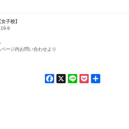
【女子校】
19-9
ら
ムページ内
お問い合わせ
より
Facebook
X
Line
Pocket
共
有