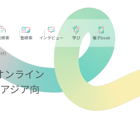
校検索
塾検索
インタビュー
学び
電子book
向け）
オンライン
・アジア向