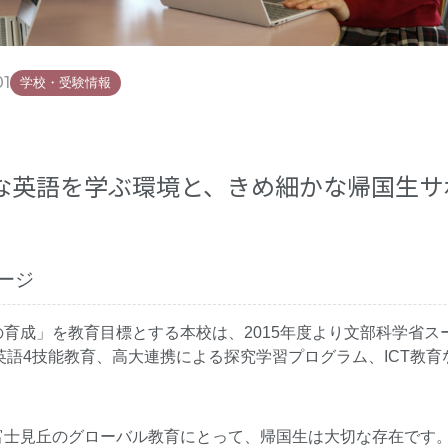
01
学校・受験情報
な英語を学ぶ環境と、きめ細かな帰国生サ
ージ
育成」を教育目標とする本校は、2015年度より文部科学省ス
英語4技能教育、高大連携による探究学習プログラム、ICT教
富士見丘のグローバル教育にとって、帰国生は大切な存在です