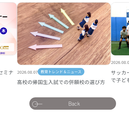
2026.08.
セミナ
サッカ
2026.08.07
教育トレンド＆ニュース
で子ど
高校の帰国生入試での併願校の選び方
Back