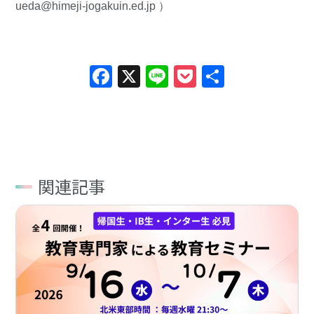
ueda@himeji-jogakuin.ed.jp
）
Facebook
X
Line
Pocket
共
有
関連記事