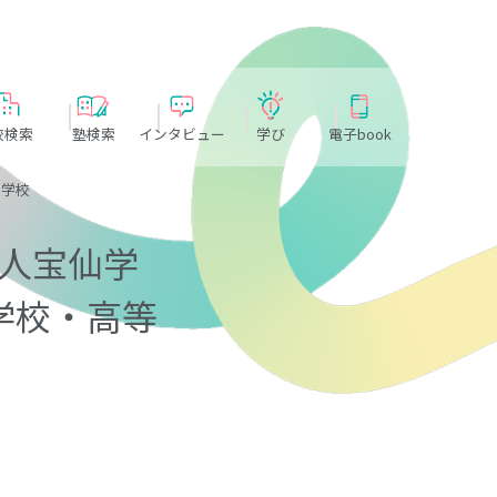
校検索
塾検索
インタビュー
学び
電子book
等学校
法人宝仙学
学校・高等