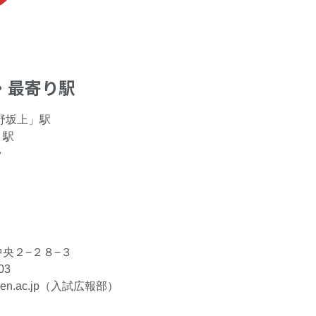
・最寄り駅
野坂上」駅
」駅
ラ
央２−２８−３
03
sen.ac.jp（入試広報部）