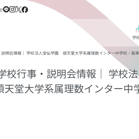
せ
学
事・説明会情報｜ 学校法人宝仙学園 順天堂大学系属理数インター中学校・高
24学校行事・説明会情報｜ 学校
順天堂大学系属理数インター中