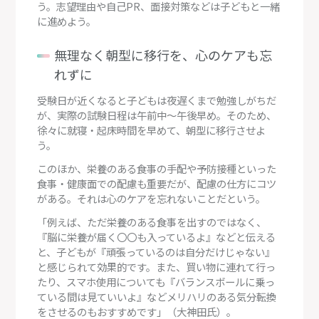
う。志望理由や自己PR、面接対策などは子どもと一緒
に進めよう。
無理なく朝型に移行を、心のケアも忘
れずに
受験日が近くなると子どもは夜遅くまで勉強しがちだ
が、実際の試験日程は午前中〜午後早め。そのため、
徐々に就寝・起床時間を早めて、朝型に移行させよ
う。
このほか、栄養のある食事の手配や予防接種といった
食事・健康面での配慮も重要だが、配慮の仕方にコツ
がある。それは心のケアを忘れないことだという。
「例えば、ただ栄養のある食事を出すのではなく、
『脳に栄養が届く〇〇も入っているよ』などと伝える
と、子どもが『頑張っているのは自分だけじゃない』
と感じられて効果的です。また、買い物に連れて行っ
たり、スマホ使用についても『バランスボールに乗っ
ている間は見ていいよ』などメリハリのある気分転換
をさせるのもおすすめです」（大神田氏）。