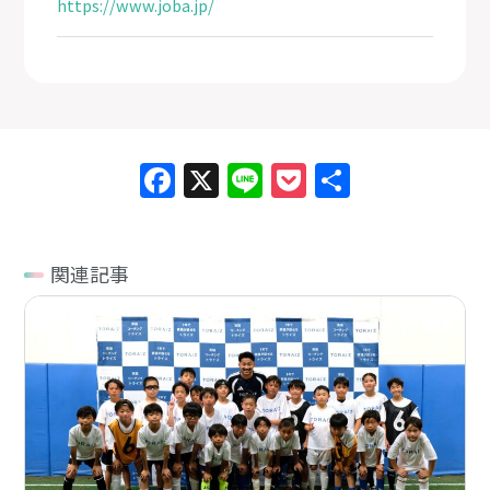
https://www.joba.jp/
Facebook
X
Line
Pocket
共
有
関連記事