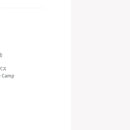
会
パス
e Camp