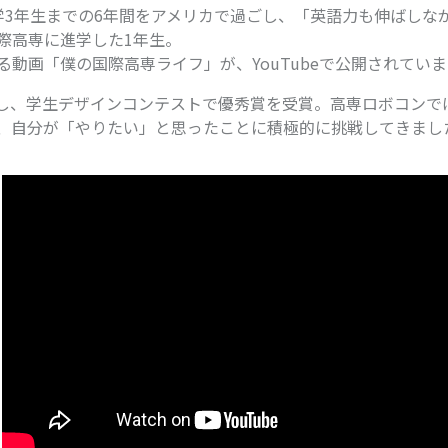
学3年生までの6年間をアメリカで過ごし、「英語力も伸ばしな
際高専に進学した1年生。
る動画「僕の国際高専ライフ」が、YouTubeで公開されていま
中し、学生デザインコンテストで優秀賞を受賞。高専ロボコンで
、自分が「やりたい」と思ったことに積極的に挑戦してきまし