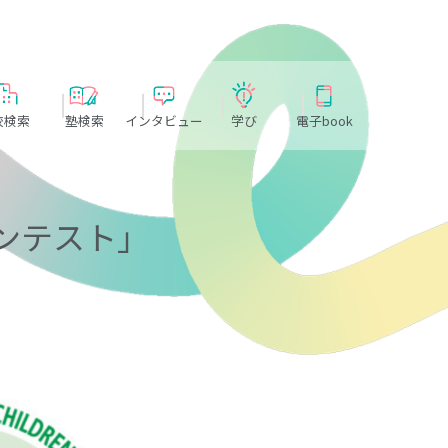
校検索
塾検索
インタビュー
学び
電子book
コンテスト」