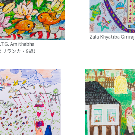
Zala Khyatiba Gi
T.G. Amithabha
u（スリランカ・9歳）