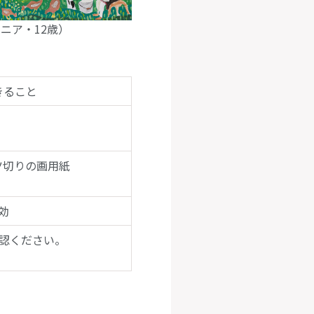
ーマニア・12歳）
きること
八ツ切りの画用紙
効
確認ください。