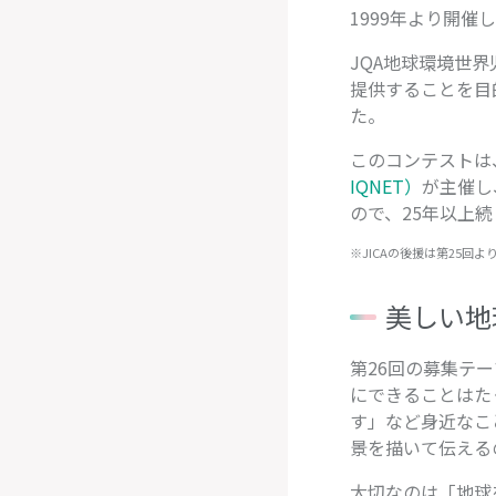
1999年より開
JQA地球環境世
提供することを目
た。
このコンテストは
IQNET）
が主催し
ので、25年以上
※JICAの後援は第25回よ
美しい地
第26回の募集テ
にできることはた
す」など身近なこ
景を描いて伝える
大切なのは「地球