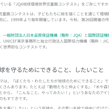
催している「JQA地球環境世界児童画コンテスト」をご存じです
界児童画コンテストは、子どもたちに絵を描くことを通じて環境
的に、1999年より毎年開催しています。今秋、第26回開催の
、
一般財団法人日本品質保証機構（略称：JQA）
と
国際認証機
、UNICEF東京事務所と独立行政法人国際協力機構（略称：JI
続く世界的なコンテストです。
り
球を守るためにできること、したいこと
ーマは、「ぼくたち・わたしたちが地球のためにできること」で
くさんあります。たとえば「動物たちと仲よくする」「木や森
とから、「こんなこと、やってみたい！」というあなたのアイ
のもすてきです。
を大事にしたい」という気持ち。その思いを絵で自由に広げて