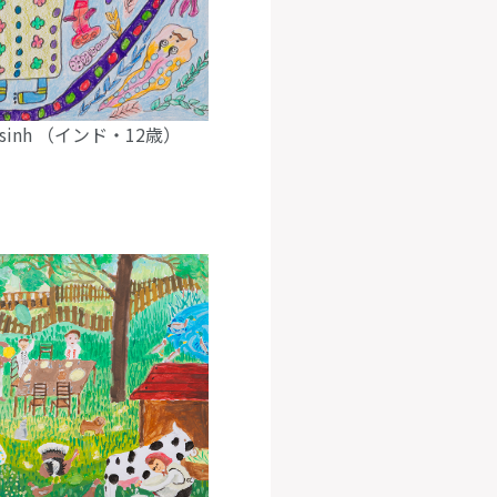
rirajsinh （インド・12歳）