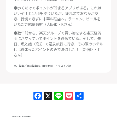
●歩くだけでポイントが貯まるアプリがある。これは
いいぞ！と1万6千歩歩いたが、疲れ果ておなかが空
き、我慢できずに中華料理店へ。ラーメン、ビールを
いただき結局散財（大阪市・Kさん）
●数年前から、楽天グループで買い物をする楽天経済
圏にハマっていてポイントを貯めている。そして、先
日、私と娘（高2）で温泉旅行に行き、その際のホテル
代は貯まったポイントのみで決済した！（新宿区・T
さん）
文、編集／本誌編集部、田中亜希 イラスト／ool
Facebook
X
Line
Pocket
共
有