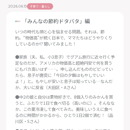
2026.06.15
子育て・暮らし
「みんなの節約ドタバタ」編
いつの時代も頭と心を悩ませる問題。それは、節
約。“物価高”が続く日本で、ママたちはどうやりくり
しているのか!? 聞いてみました！
●家族（夫、私、小3息子）でグアム旅行に近々行く予
定なのだが、アメリカの物価高と超絶円安で何を買う
にもバカ高いはず……。申し込んだもののビビってい
たら、息子が唐突に「今日の夕飯はもやしでいい
よ！」と。もやしが安いと息子は知っている…なんだ
か、大いに反省（大田区・Aさん）
●中2の娘と自分は果物好きで、8個入りのみかんを買
うと、ふたりで1日で食べ切る（高いのに）。そんなな
か、この夏冷凍して食べてみた。美味しいうえに食べ
るのに時間がかかるから、ひとり1日2個で済む！（品
川区・Sさん）