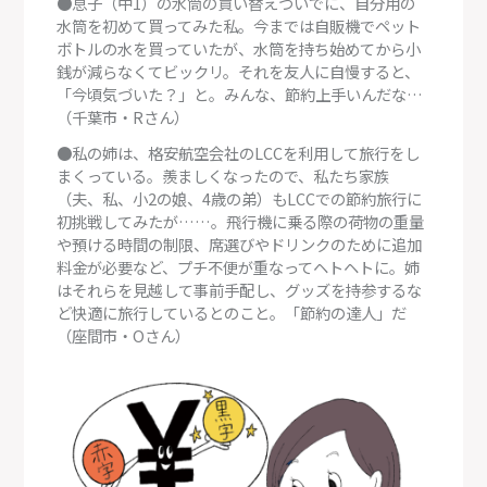
●息子（中1）の水筒の買い替えついでに、自分用の
水筒を初めて買ってみた私。今までは自販機でペット
ボトルの水を買っていたが、水筒を持ち始めてから小
銭が減らなくてビックリ。それを友人に自慢すると、
「今頃気づいた？」と。みんな、節約上手いんだな…
（千葉市・Rさん）
●私の姉は、格安航空会社のLCCを利用して旅行をし
まくっている。羨ましくなったので、私たち家族
（夫、私、小2の娘、4歳の弟）もLCCでの節約旅行に
初挑戦してみたが……。飛行機に乗る際の荷物の重量
や預ける時間の制限、席選びやドリンクのために追加
料金が必要など、プチ不便が重なってヘトヘトに。姉
はそれらを見越して事前手配し、グッズを持参するな
ど快適に旅行しているとのこと。「節約の達人」だ
（座間市・Oさん）