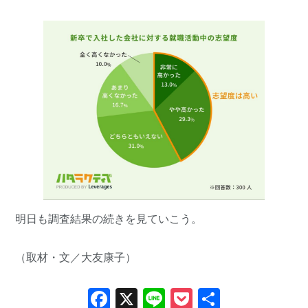
明日
も調査結果の続きを見ていこう。
（取材・文／大友康子）
Facebook
X
Line
Pocket
共