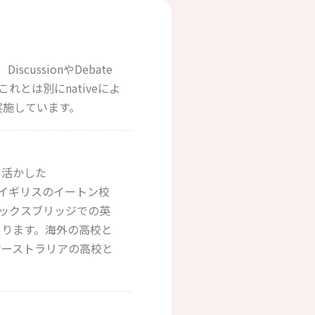
 DiscussionやDebate
れとは別にnativeによ
時間実施しています。
を活かした
生ではイギリスのイートン校
オックスブリッジでの英
あります。海外の高校と
オーストラリアの高校と