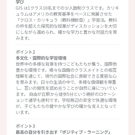
学び
GIS は1クラス10名までの少人数制クラスです。カリキ
ュラムはアメリカの教育基準をベースに発展させた
『クロス・カリキュラ（教科横断型）』学習法。教科
の枠を超えた探究的な授業がディスカッションを大切
にしながら進められ、確かな学力と豊かな対話力を育
みます。
ポイント2
多文化・国際的な学習環境
世界中の多様な背景を持つこどもたちが集う、国際色
豊かな環境です。様々な国籍のクラスメイトとの相互
理解を通じて、現代の国際社会に貢献できる寛容な心
を育みます。日々の生活の中で、多様な価値観を尊重
し、互いの個性を認め合うことが自然に身についてい
ます。 自由が丘駅から徒歩5分という絶好のロケーシ
ョンで通学も便利です。学校周辺の安全で快適な環境
が、子どもたちの健やかな学びの確かな支えとなって
います。
ポイント3
最高の自分を引き出す「ポジティブ・ラーニング」