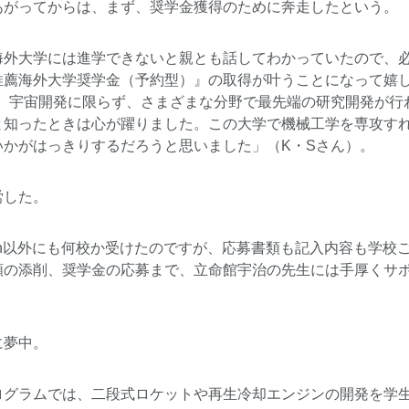
あがってからは、まず、奨学金獲得のために奔走したという。
海外大学には進学できないと親とも話してわかっていたので、
海外大学奨学金（予約型）』の取得が叶うことになって嬉しかったです。
由は、宇宙開発に限らず、さまざまな分野で最先端の研究開発が
と知ったときは心が躍りました。この大学で機械工学を専攻す
いかがはっきりするだろうと思いました」（K・Sさん）。
労した。
ege London以外にも何校か受けたのですが、応募書類も記入内容
類の添削、奨学金の応募まで、立命館宇治の先生には手厚くサポ
に夢中。
ログラムでは、二段式ロケットや再生冷却エンジンの開発を学