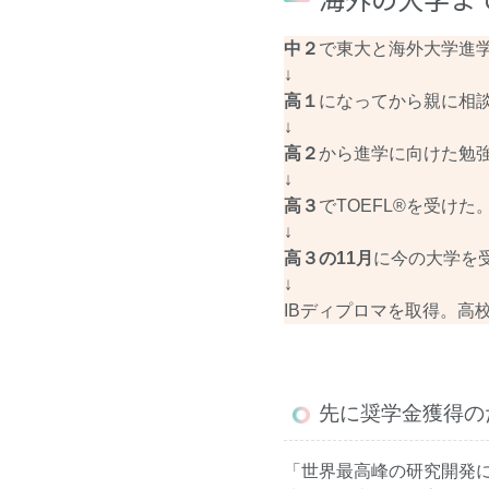
中２
で東大と海外大学進
↓
高１
になってから親に相
↓
高２
から進学に向けた勉強
↓
高３
でTOEFL®を受け
↓
高３の11月
に今の大学を
↓
IBディプロマを取得。高
先に奨学金獲得の
「世界最高峰の研究開発