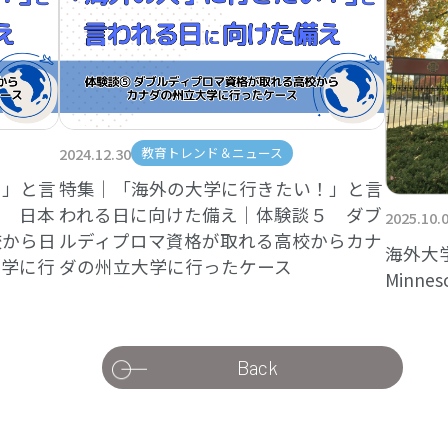
2024.12.30
教育トレンド＆ニュース
！」と言
特集｜「海外の大学に行きたい！」と言
３ 日本
われる日に向けた備え｜体験談５ ダブ
2025.10.
校から日
ルディプロマ資格が取れる高校からカナ
海外大学進
大学に行
ダの州立大学に行ったケース
Minnes
Back