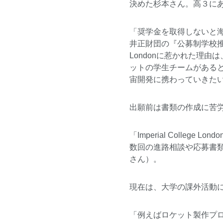
決めた杉本さん。高３に
「奨学金を取得しないと
井正財団の『公募制学校推薦
Londonに惹かれた理
ットの学生チームがある
宙開発に携わっていきた
出願前は書類の作成に苦
「Imperial Coll
数回の進路相談や応募書
さん）。
現在は、大学の課外活動
「例えばロケット製作プ