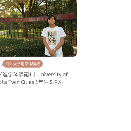
03
海外大学進学体験記
学体験記1｜University of
ota Twin Cities 1年生 Sさん