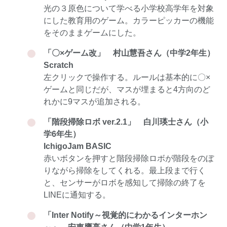
光の３原色について学べる小学校高学年を対象
にした教育用のゲーム。カラーピッカーの機能
をそのままゲームにした。
「〇×ゲーム改」 村山慧吾さん（中学2年生）
Scratch
左クリックで操作する。ルールは基本的に〇×
ゲームと同じだが、マスが埋まると4方向のど
れかに9マスが追加される。
「階段掃除ロボ ver.2.1」 白川瑛士さん（小
学6年生）
IchigoJam BASIC
赤いボタンを押すと階段掃除ロボが階段をのぼ
りながら掃除をしてくれる。最上段まで行く
と、センサーがロボを感知して掃除の終了を
LINEに通知する。
「Inter Notify～視覚的にわかるインターホン