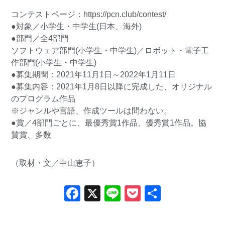
コンテストページ：
https://pcn.club/contest/
●対象／小学生・中学生(日本、海外)
●部門／全4部門
ソフトウェア部門(小学生・中学生)／ロボット・電子工
作部門(小学生・中学生)
●募集期間：2021年11月1日～2022年1月11日
●募集内容：2021年1月8日以降に完成した、オリジナル
のプログラム作品
※ジャンルや言語、作成ツールは問わない。
●賞／4部門ごとに、最優秀賞1作品、優秀賞1作品。協
賛賞、多数
（取材・文／中山恵子）
Facebook
X
Line
Pocket
共
有