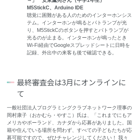
～」 安東鷹亮さん（中学1年生）
M5StickC、Arduino IDE
聴覚に困難がある人のためのインターホンシス
テム。インターホンが鳴るとパトランプが光
り、M5StickCのボタンを押すとパトランプが
光るのが止まる。インターホンが鳴ったとき
Wi-Fi経由でGoogleスプレッドシートに日時を
記録、外出中の来客も後で確認できる。
最終審査会は3月にオンラインに
て
一般社団法人プログラミングクラブネットワーク理事の
岡村康子（おかむら・やすこ）氏は、「これまでにもア
メリカやポーランド、カナダから応募がありました。国
籍や住んでいる場所を問わず、すべての子どもたちが応
募可能ですので、ぜひチャレンジしてください！ 我々