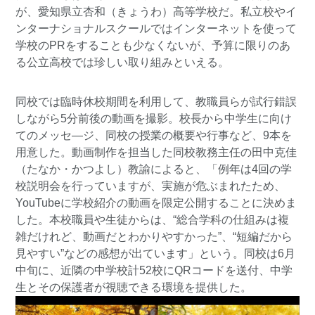
が、愛知県立杏和（きょうわ）高等学校だ。私立校やイ
ンターナショナルスクールではインターネットを使って
学校のPRをすることも少なくないが、予算に限りのあ
る公立高校では珍しい取り組みといえる。
同校では臨時休校期間を利用して、教職員らが試行錯誤
しながら5分前後の動画を撮影。校長から中学生に向け
てのメッセ―ジ、同校の授業の概要や行事など、9本を
用意した。動画制作を担当した同校教務主任の田中克佳
（たなか・かつよし）教諭によると、「例年は4回の学
校説明会を行っていますが、実施が危ぶまれたため、
YouTubeに学校紹介の動画を限定公開することに決めま
した。本校職員や生徒からは、“総合学科の仕組みは複
雑だけれど、動画だとわかりやすかった”、“短編だから
見やすい”などの感想が出ています」という。同校は6月
中旬に、近隣の中学校計52校にQRコードを送付、中学
生とその保護者が視聴できる環境を提供した。