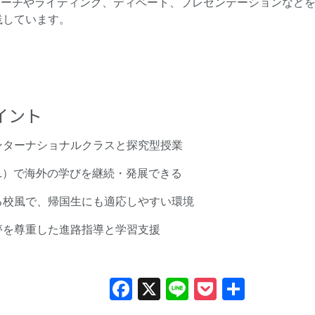
、リサーチやライティング、ディベート、プレゼンテーションなど
践しています。
イント
ンターナショナルクラスと探究型授業
L）で海外の学びを継続・発展できる
る校風で、帰国生にも適応しやすい環境
夢を尊重した進路指導と学習支援
Facebook
X
Line
Pocket
共
有