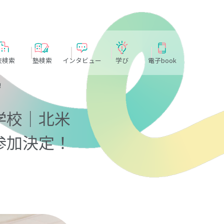
校検索
塾検索
インタビュー
学び
電子book
！
学校｜北米
参加決定！