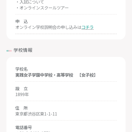
・入試について
・オンラインスクールツアー
申 込
オンライン学校説明会の申し込みは
コチラ
学校情報
学校名
実践女子学園中学校・高等学校 【女子校】
設 立
1899年
住 所
東京都渋谷区東1-1-11
電話番号