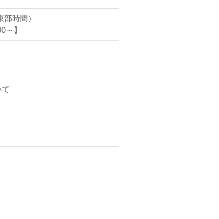
 東部時間）
00～】
いて