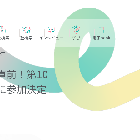
校検索
塾検索
インタビュー
学び
電子book
決定
直前！第10
に参加決定