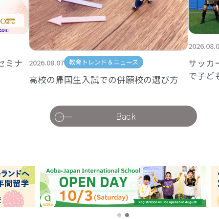
2026.08.
セミナ
サッカ
2026.08.07
教育トレンド＆ニュース
で子ど
高校の帰国生入試での併願校の選び方
Back