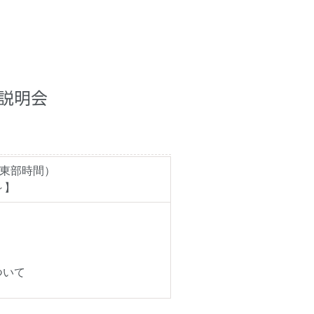
説明会
米 東部時間）
～】
ついて