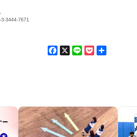
ら
3444-7671
Facebook
X
Line
Pocket
共
有