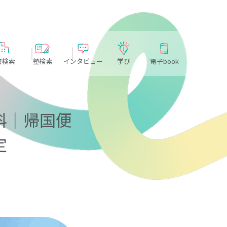
校検索
塾検索
インタビュー
学び
電子book
科｜帰国便
定