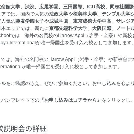
、立命館大学、渋渋、広尾学園、三田国際、ICU高校、同志社国
リアでは、国内で人気の
法政大学
や
桜美林大学
、
テンプル大学
で人気の
鷗友学園女子
や
成城学園
、
東京成徳大学中高
、
サレジ
日本エリアでは、新たに
京都先端科学大学
、
大阪国際
、
ノート
al Schoolでは、海外の名門校のHarrow Appi（岩手・全寮）や
ya Internationalが唯一帰国生を受け入れ校として参加します
l Schoolでは、海外の名門校のHarrow Appi（岩手・全寮）や
nternationalが唯一帰国生を受け入れ校として参加します。
ールをご確認のうえ、ぜひご参加ください。お申し込みを心よ
子パンフレット下の
『お申し込みはコチラから』
をクリックし
校説明会の詳細