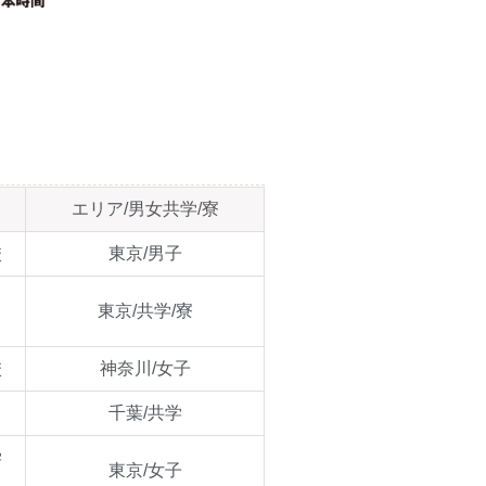
エリア/男女共学/寮
校
東京/男子
・
東京/共学/寮
校
神奈川/女子
千葉/共学
学
東京/女子