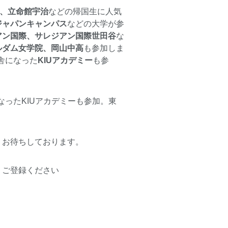
際、立命館宇治
などの帰国生に人気
ジャパンキャンパス
などの大学が参
アン国際、サレジアン国際世田谷
な
ルダム女学院、岡山中高
も参加しま
新校舎になった
KIUアカデミー
も参
。
新校舎になったKIUアカデミーも参加。東
りお待ちしております。
、ご登録ください