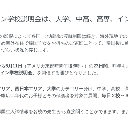
イン学校説明会は、大学、中高、高専、イン
-19の影響によって各国・地域間の渡航制限は続き、海外現地で
ため海外在住で帰国子女をお持ちのご家庭にとって、帰国後に
しづらい状況と存じます。
から6月11日
（アメリカ東部時間午後8時～）の
23日間
、昨年も
ライン学校説明会」
を開催する運びとなりました。
エリア、西日本エリア、大学
のカテゴリー分け、中学、高校、
を幅広い年代のお子様とその保護者を対象に展開。
毎日２校～
帰国生入試情報を各校の先生 から直接聞くことができます。ま