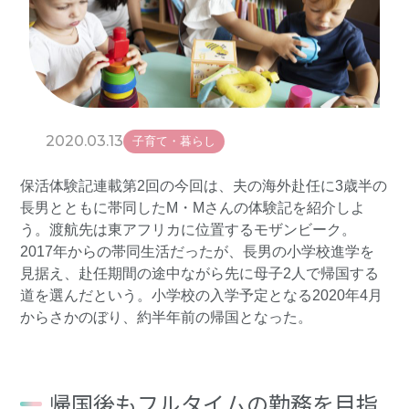
2020.03.13
子育て・暮らし
保活体験記連載第2回の今回は、夫の海外赴任に3歳半の
長男とともに帯同したM・Mさんの体験記を紹介しよ
う。渡航先は東アフリカに位置するモザンビーク。
2017年からの帯同生活だったが、長男の小学校進学を
見据え、赴任期間の途中ながら先に母子2人で帰国する
道を選んだという。小学校の入学予定となる2020年4月
からさかのぼり、約半年前の帰国となった。
帰国後もフルタイムの勤務を目指