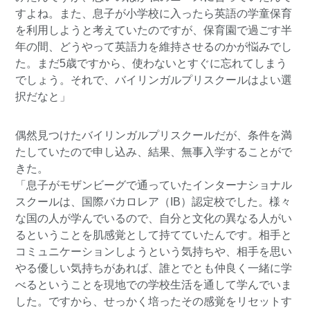
すよね。また、息子が小学校に入ったら英語の学童保育
を利用しようと考えていたのですが、保育園で過ごす半
年の間、どうやって英語力を維持させるのかが悩みでし
た。まだ5歳ですから、使わないとすぐに忘れてしまう
でしょう。それで、バイリンガルプリスクールはよい選
択だなと」
偶然見つけたバイリンガルプリスクールだが、条件を満
たしていたので申し込み、結果、無事入学することがで
きた。
「息子がモザンビーグで通っていたインターナショナル
スクールは、国際バカロレア（IB）認定校でした。様々
な国の人が学んでいるので、自分と文化の異なる人がい
るということを肌感覚として持てていたんです。相手と
コミュニケーションしようという気持ちや、相手を思い
やる優しい気持ちがあれば、誰とでとも仲良く一緒に学
べるということを現地での学校生活を通して学んでいま
した。ですから、せっかく培ったその感覚をリセットす