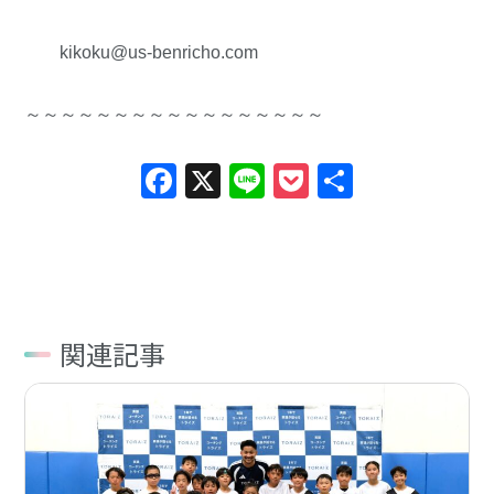
kikoku@us-benricho.com
～～～～～～～～～～～～～～～～～
Facebook
X
Line
Pocket
共
有
関連記事