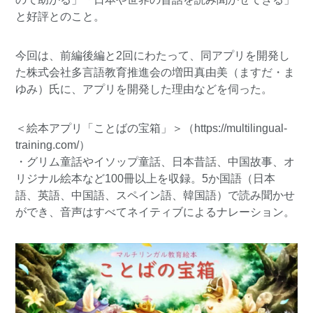
と好評とのこと。
今回は、前編後編と2回にわたって、同アプリを開発し
た株式会社多言語教育推進会の増田真由美（ますだ・ま
ゆみ）氏に、アプリを開発した理由などを伺った。
＜絵本アプリ「ことばの宝箱」＞（
https://multilingual-
training.com/
）
・グリム童話やイソップ童話、日本昔話、中国故事、オ
リジナル絵本など100冊以上を収録。5か国語（日本
語、英語、中国語、スペイン語、韓国語）で読み聞かせ
ができ、音声はすべてネイティブによるナレーション。