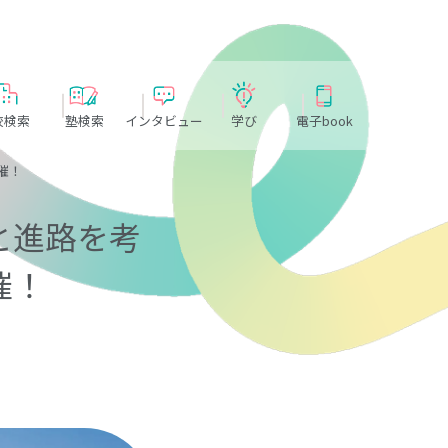
校検索
塾検索
インタビュー
学び
電子book
催！
と進路を考
催！