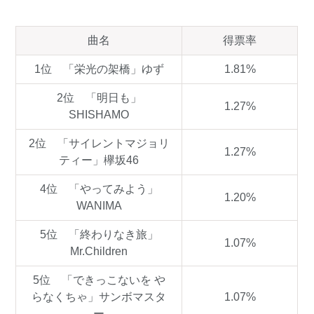
曲名
得票率
1位 「栄光の架橋」ゆず
1.81%
2位 「明日も」
1.27%
SHISHAMO
2位 「サイレントマジョリ
1.27%
ティー」欅坂46
4位 「やってみよう」
1.20%
WANIMA
5位 「終わりなき旅」
1.07%
Mr.Children
5位 「できっこないを や
らなくちゃ」サンボマスタ
1.07%
ー