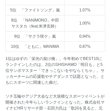
5位 「ファイトソング」嵐
1.07%
8位 「NANIMONO」中田
1.00%
ヤスタカ（feat.米津玄師）
9位 「サクラ咲ケ」嵐
0.94%
10位 「ともに」WANIMA
0.87%
1位はゆずの「栄光の架け橋」。今年初めてBEST10に
ランクインしたのは、2位のSHISHAMO「明日も」と5
位サンボマスター「できっこないをやならくちゃ」。サ
ッカーチームの応援歌やチアダンスで話題となった、と
もにスポーツに関連した曲だ。
ソチ五輪やアジア大会など大規模なスポーツイベントが
開催された今年らしいランクインとなった。株式会社マ
イナビHRリサーチ部・石田力氏は「歌詞を見ると、元