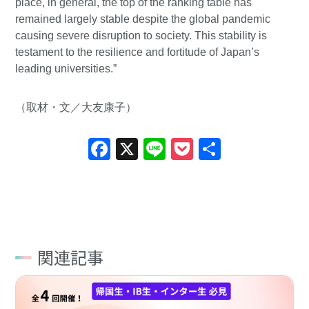
place, in general, the top of the ranking table has
remained largely stable despite the global pandemic
causing severe disruption to society. This stability is
testament to the resilience and fortitude of Japan’s
leading universities.”
（取材・文／大友康子）
Facebook
X
Line
Pocket
共
有
関連記事