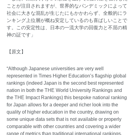
ことが注目されますが、世界的なパンデミックによって
社会に大きな混乱が生じたにもかかわらず、全般的にラ
ンキング上位層が概ね安定しているのも喜ばしいことで
す。この安定性は、日本の一流大学の回復力と不屈の精
神の証です」
【原文】
“Although Japanese universities are very well
represented in Times Higher Education’s flagship global
rankings (indeed Japan is the second best represented
nation in both the THE World University Rankings and
the THE Impact Rankings) this bespoke national ranking
for Japan allows for a deeper and richer look into the
quality of higher education in the country, drawing on
some unique data sets that is not available or properly
comparable with other countries and covering a wider
range of metrics than traditional international rankings.