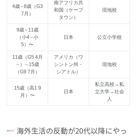
南アフリカ共
4歳∼8歳（G3
和国（ケープ
現地校
7月）
タウン）
9歳∼11歳
（小4∼小
日本
公立小学校
5）〜
11歳（G5 4月
アメリカ（ワ
∼）∼15歳
シントン州・
現地校
（G9 7月）
シアトル）
私立高校→私
15歳（高1 9
日本
立大学→社会
月）〜
人
海外生活の反動が20代以降にやっ