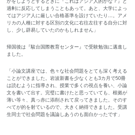
かをしようとするときに『これはアジア人的かな？』と
過剰に反応してしまうこともあって。あと、大学によっ
てはアジア人に厳しい合格基準を設けていたり…。アメ
リカの人種に対する区別の文化に右往左往する自分に対
し、少し辟易していたのかもしれません」
帰国後は『駿台国際教育センター』で受験勉強に邁進し
ました。
「小論文講座では、色々な社会問題をとても深く考える
ことができました。岩波新書を少なくとも3カ月で50冊
は読むように指導され、授業で多くの視点を養い、小論
文を書いて出す。完璧に書けたと思っていても、根拠が
薄い等々、真っ赤に添削されて戻ってきました。そのす
べてが的を射ているので、大きく納得できました。受講
生同士で社会問題を議論しあうのも面白かったです」