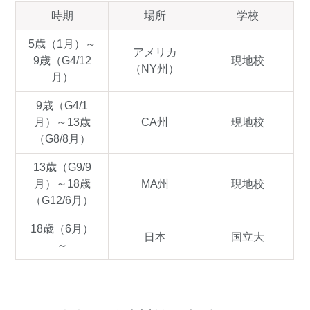
時期
場所
学校
5歳（1月）～
アメリカ
9歳（G4/12
現地校
（NY州）
月）
9歳（G4/1
月）～13歳
CA州
現地校
（G8/8月）
13歳（G9/9
月）～18歳
MA州
現地校
（G12/6月）
18歳（6月）
日本
国立大
～