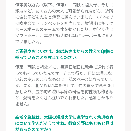
伊東美咲さん（以下、伊東）
両親と祖父母、そして
親戚など、たくさんの大人に可愛がられながら、近所
に住む子どもたちと活発に遊んでいました。小学校で
は吹奏楽でトランペットを担当して、放課後はキック
ベースボールのチームで体を動かしたり。中学時代は
ソフトボール、高校と短大時代はバレーボールに励ん
でいましたね。
―――ご両親やおじいさま、おばあさまからの教えで印象に
残っていることを教えてください。
伊東
両親と祖父母に、毎週日曜日に教会に連れて行
ってもらっていたんです。そこで得た、目には見えな
い心の支えのようなものは、私のベースになっていま
す。また、祖父母は1年を通して、旬の食材で食事を用
意したり、五節句の際は季節の料理を何種類も作るな
ど、愛情をたくさん注いでくれました。感謝しかあり
ません。
―――高校卒業後は、大阪の短期大学に進学されて幼児教育
について学んだそうですね。教育分野にもともと興味
があったのですか？