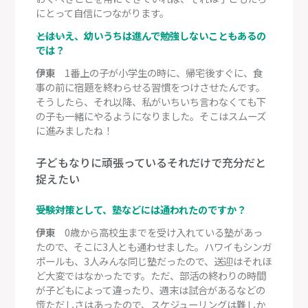
にとって自信につながります。
―――とはいえ、幼いうちは進んで勉強しないこともあるの
では？
伊東
1番上の子が小学生の時に、帰宅後すぐに、食
事の前に宿題を終わらせる習慣をつけさせたんです。
そうしたら、それ以降、私がいちいち言わなくても下
の子も一緒にやるようになりました。そこはスムーズ
に進みましたね！
子どもなりに頑張っているそれだけで充分だと
捉えたい
―――受験対策として、塾などには通われたのですか？
伊東
0歳から高校生までを受け入れている塾があっ
たので、そこに3人とも通わせました。ハワイもシンガ
ポールも、3人みんな同じ塾だったので、送迎はそれほ
ど大変ではなかったです。ただ、部活の終わりの時間
が子どもによって違ったり、週末は試合があるなどの
慌ただしさはあったので、スケジューリングは難しか