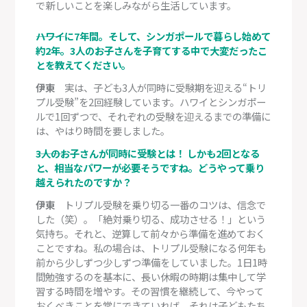
で新しいことを楽しみながら生活しています。
―――ハワイに7年間。そして、シンガポールで暮らし始めて
約2年。3人のお子さんを子育てする中で大変だったこ
とを教えてください。
伊東
実は、子ども3人が同時に受験期を迎える“トリ
プル受験”を2回経験しています。ハワイとシンガポー
ルで1回ずつで、それぞれの受験を迎えるまでの準備に
は、やはり時間を要しました。
―――3人のお子さんが同時に受験とは！ しかも2回となる
と、相当なパワーが必要そうですね。どうやって乗り
越えられたのですか？
伊東
トリプル受験を乗り切る一番のコツは、信念で
した（笑）。「絶対乗り切る、成功させる！」という
気持ち。それと、逆算して前々から準備を進めておく
ことですね。私の場合は、トリプル受験になる何年も
前から少しずつ少しずつ準備をしていました。1日1時
間勉強するのを基本に、長い休暇の時期は集中して学
習する時間を増やす。その習慣を継続して、今やって
おくべきことを常にできていれば、それは子どもたち