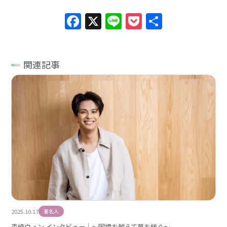
Facebook
X
Line
Pocket
共
有
関連記事
2025.10.17
著名人
森崎ウィン インタビュー｜〜国境を越えて夢を紡ぐ〜