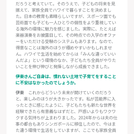
だろうと考えていて。そのうえで、子どもの将来を見
据えて、家族全員でハワイで暮らすことを決めまし
た。日本の教育も素晴らしいですが、スポーツ面でも
芸術面でも子ども一人ひとりの個性をより重視してい
る海外の環境に魅力を感じました。実際に、たとえば
楽器演奏をお披露目して、その時点での入学のオファ
ーをいただける受験のシステムもあります。なので、
得意なことは海外のほうが極めやすいかもしれませ
ん。ハワイで生活を始めてからは「みんな違っていい
んだよ」という環境のなか、子どもたち全員がやりた
いことを伸び伸びと発揮しながら成長できました。
―――伊東さんご自身は、慣れない土地で子育てをすること
に不安はなかったのでしょうか。
伊東
これからどういう未来が開けていくのだろう
と、楽しみのほうが大きかったです。私が芸能界に入
ったときに感じたように、子どもたちも新たな世界を
経験できたら有意義なはずだと、戸惑いよりもワクワ
クする気持ちが上まわりました。2024年からは夫の仕
事の都合もありシンガポールに移住したので、今はま
た違う環境で生活をしていますが、ここでも家族全員