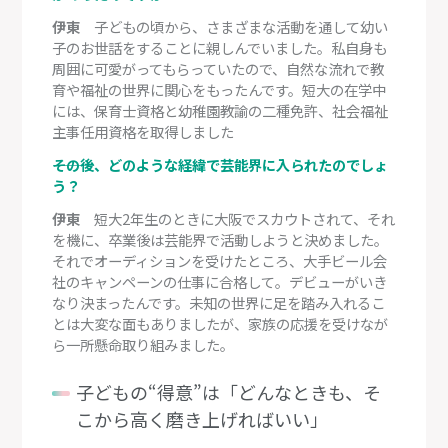
伊東
子どもの頃から、さまざまな活動を通して幼い
子のお世話をすることに親しんでいました。私自身も
周囲に可愛がってもらっていたので、自然な流れで教
育や福祉の世界に関心をもったんです。短大の在学中
には、保育士資格と幼稚園教諭の二種免許、社会福祉
主事任用資格を取得しました
―――その後、どのような経緯で芸能界に入られたのでしょ
う？
伊東
短大2年生のときに大阪でスカウトされて、それ
を機に、卒業後は芸能界で活動しようと決めました。
それでオーディションを受けたところ、大手ビール会
社のキャンペーンの仕事に合格して。デビューがいき
なり決まったんです。未知の世界に足を踏み入れるこ
とは大変な面もありましたが、家族の応援を受けなが
ら一所懸命取り組みました。
子どもの“得意”は「どんなときも、そ
こから高く磨き上げればいい」