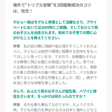
海外で“トリプル受験”を2回経験成功のコツ
は、信念！
―――デビュー後はモデルと俳優として活躍なさり、プライ
ベートにおいては2009年にご結婚。そしておひとり目
のお子さんを出産されます。初めての子育ての際に心
がけたことを教えてください。
伊東
私の幼少期に両親や祖父母がそうしてくれたよ
うに、子どもには自然や環境に感謝する気持ちをもっ
てほしいと思っています。ですので、幼稚園もそのよ
うな教育に熱心な園にお世話になりました。家では、
十五夜のお月見のときは家でお団子を作ったり、季節
の行事と四季折々の食べ物に親しんだり、バラを苗か
ら育てるという大変な作業もしました（笑）。親子で
本当に色々な体験を楽しみました。
―――そして、おふたり目のお子さんが誕生後、ハワイに移
住なさいます。きっかけは何だったのですか？
伊東
夫の仕事も兼ねてなのですが、ちょうどその
頃、子どもの能力を伸ばせるのは日本と海外とどちら