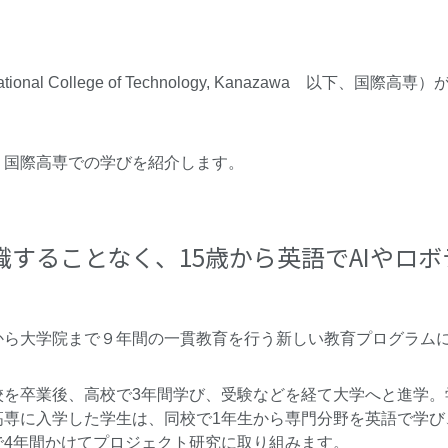
national College of Technology, Kanazawa 以下、国際高専）
、国際高専での学びを紹介します。
識することなく、15歳から英語でAIやロ
から大学院まで９年間の一貫教育を行う新しい教育プログラム
校を卒業後、高校で3年間学び、受験などを経て大学へと進学。
高専に入学した学生は、同校で1年生から専門分野を英語で学び
で4年間かけてプロジェクト研究に取り組みます。