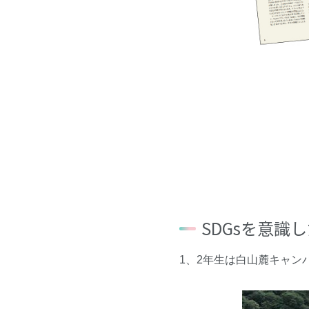
SDGsを意識
1、2年生は白山麓キャン