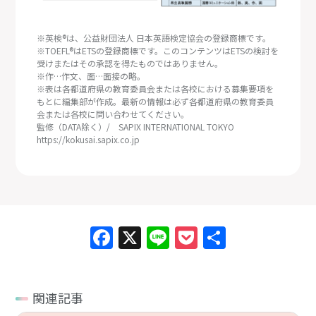
※英検®は、公益財団法人 日本英語検定協会の登録商標です。
※TOEFL®はETSの登録商標です。このコンテンツはETSの検討を
受けまたはその承認を得たものではありません。
※作…作文、面…面接の略。
※表は各都道府県の教育委員会または各校における募集要項を
もとに編集部が作成。最新の情報は必ず各都道府県の教育委員
会または各校に問い合わせてください。
監修（DATA除く）/ SAPIX INTERNATIONAL TOKYO
https://kokusai.sapix.co.jp
Facebook
X
Line
Pocket
共
有
関連記事