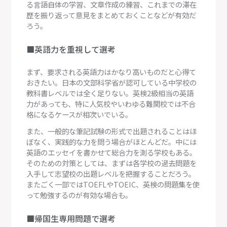
る言語自体の学習、文章作成の練習、これまでの滞在
歴を振り返って意見をまとめておくことなどが有効だ
ろう。
■英語力を重視して選考
まず、要求される英語力はかなり高いものだと心得て
おきたい。日本の文部科学省が認可している中学校の
教科書レベルでは全く足りない。英検2級相当の英語
力があっても、特に人気校やいわゆる難関校では不合
格になるケースが相次いでいる。
また、一般的な筆記試験の形式で出題されることはほ
ぼなく、実践的な力を問う場合がほとんどだ。中には
英語のエッセイを書かせて総合力を測る学校もある。
そのための対策としては、まずは各学校の過去問題を
入手して志望校の出題レベルを把握することだろう。
またごく一部ではTOEFLやTOEIC、英検の問題集を使
って勉強するのが有効な場合も。
■帰国生専用問題で選考