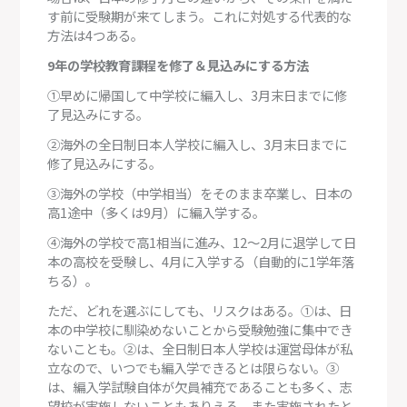
す前に受験期が来てしまう。これに対処する代表的な
方法は4つある。
9年の学校教育課程を修了＆見込みにする方法
①早めに帰国して中学校に編入し、3月末日までに修
了見込みにする。
②海外の全日制日本人学校に編入し、3月末日までに
修了見込みにする。
③海外の学校（中学相当）をそのまま卒業し、日本の
高1途中（多くは9月）に編入学する。
④海外の学校で高1相当に進み、12～2月に退学して日
本の高校を受験し、4月に入学する（自動的に1学年落
ちる）。
ただ、どれを選ぶにしても、リスクはある。①は、日
本の中学校に馴染めないことから受験勉強に集中でき
ないことも。②は、全日制日本人学校は運営母体が私
立なので、いつでも編入学できるとは限らない。③
は、編入学試験自体が欠員補充であることも多く、志
望校が実施しないこともありえる。また実施されたと