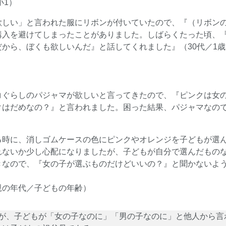
小1）
欲しい」と言われた服にリボンが付いていたので、『（リボン
購入を避けてしまったことがありました。しばらくたった頃、『
から、ぼくも欲しいんだ』と話してくれました』（30代／1歳
コぐらしのパジャマが欲しいと言ってきたので、『ピンクは女
はだめなの？』と言われました。困った結果、パジャマなので買
る時に、消しゴムケースの色にピンクやオレンジを子どもが選
れないか少し心配になりましたが、子どもが自分で選んだものな
きなので、『女の子が選ぶものだけどいいの？』と聞かないよう
親の年代／子どもの年齢）
％）が、子どもが「女の子なのに」「男の子なのに」と他人から