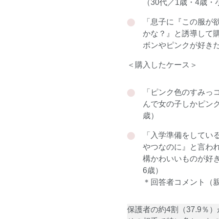
（30代／1歳・4歳・
「息子に『この服が
かな？』と誘導して
ボンやピンクが好きだ
＜購入したケース＞
「ピンク色のすみっ
んで女の子しかピンク
歳）
「入学準備をしてい
やつなのに』と言わ
構かわいいものが好
6歳）
＊回答者コメント（
保護者の約4割（37.9