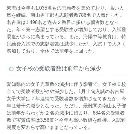
東海は今年も1,035名もの志願者を集めており、高い人
気を継続。南山男子部も志願者数786名で人気だった。
名古屋は1,498名と過去２番目に多い志願者数となっ
た。年々第一志望とする受験生が増加しており、入試難
易度がさらに高まっている。また、海陽中等教育は、特
別給費入試での志願者数は減少したが、入試Ⅰで大きく
増加しており、全体では前年を上回った。
女子校の受験者数は前年から減少
愛知県内の女子児童数の減少に伴う影響で、女子校６校
全てで受験者数がやや減少した。1月上旬入試の名古屋
女子大学は７年連続で受験者数を増加させてきたが、今
年は若干の減少となった。ただし、最難関の南山女子部
は前年からわずか２名の減少に留まり、684名の受験者
数で実質倍率は3.56倍と今年も高い数値を維持。入試難
易度も変わらず高いままとなっている。