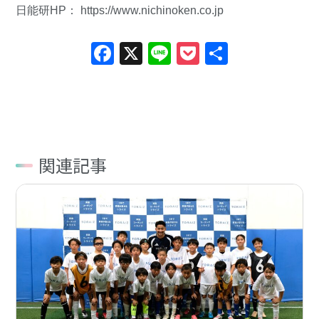
日能研HP：
https://www.nichinoken.co.jp
Facebook
X
Line
Pocket
共
有
関連記事