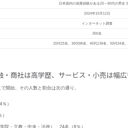
日本国内の就業経験がある20～60代の男女 3
2024年10月12日
インターネット調査
300名
20代25名、30代98名、40代139名、50代34名
融・商社は高学歴、サービス・小売は幅広
えで開始。その人数と割合は次の通り。
4％）
％）
山学院・立教・中央・法政） 24名（8％）