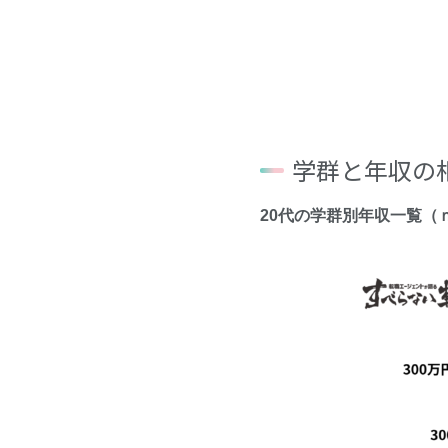
学群と年収の
20代の学群別年収一覧（ｎ