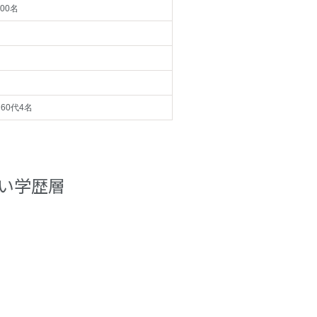
00名
、60代4名
い学歴層