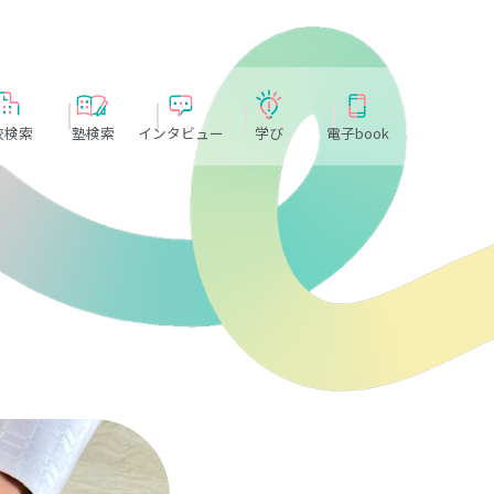
校検索
塾検索
インタビュー
学び
電子book
）