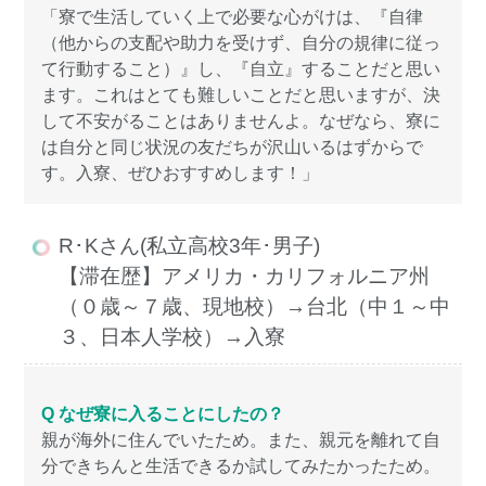
「寮で生活していく上で必要な心がけは、『自律
（他からの支配や助力を受けず、自分の規律に従っ
て行動すること）』し、『自立』することだと思い
ます。これはとても難しいことだと思いますが、決
して不安がることはありませんよ。なぜなら、寮に
は自分と同じ状況の友だちが沢山いるはずからで
す。入寮、ぜひおすすめします！」
R･Kさん(私立高校3年･男子)
【滞在歴】アメリカ・カリフォルニア州
（０歳～７歳、現地校）→台北（中１～中
３、日本人学校）→入寮
Q なぜ寮に入ることにしたの？
親が海外に住んでいたため。また、親元を離れて自
分できちんと生活できるか試してみたかったため。