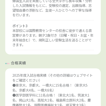
帰国生入試を実施している全大学から長年収集・分析
した入試情報をもとに、受験校の選定、出願指導、志
望理由書の添削など、生徒一人ひとりへの丁寧な指導
を行います。
ポイント3
本部校には国際教育センターの校舎に徒歩で通える直
営寮があります。朝夕2食付き（日曜・祝日・お盆・年
末年始含む）で、規則正しい受験生活を送ることがで
きます。
合格実績
2025年度入試合格実績（その他の詳細はウェブサイト
をご確認ください）
●東京大、京都大、一橋大に15名合格！（東京大5
名、京都大4名、一橋大6名）
●医学部医学科に11名合格！（東北大1名、筑波大1
名、岡山大1名、高知大1名、福島県立医科大2名、慶
應義塾大1名、国際医療福祉大1名、順天堂大3名）