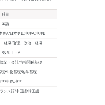
科目
国語
本史A/日本史B/地理A/地理B
治・経済/倫理、政治・経済
Ⅰ/数学Ⅰ・A
/簿記・会計/情報関係基礎
基礎/生物基礎/地学基礎
科学/生物/地学
フランス語/中国語/韓国語