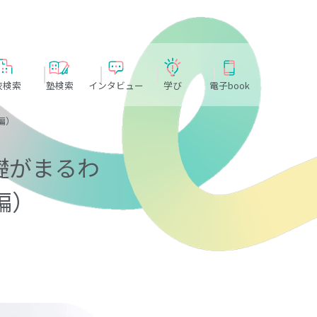
校検索
塾検索
インタビュー
学び
電子book
編）
礎がまるわ
編）