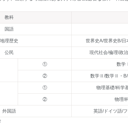
教科
国語
地理歴史
世界史A/世界史B/日
公民
現代社会/倫理/政
①
数学
②
数学Ⅱ/数学Ⅱ・B
①
物理基礎/科学
②
物理/
外国語
英語/ドイツ語/
会