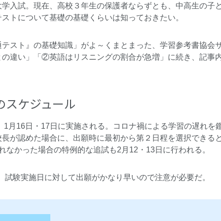
大学入試。現在、高校３年生の保護者ならずとも、中高生の子
テストについて基礎の基礎くらいは知っておきたい。
通テスト』の基礎知識」がよ～くまとまった、学習参考書協会
との違い」「②英語はリスニングの割合が急増」に続き、記事
のスケジュール
、1月16日・17日に実施される。コロナ禍による学習の遅れを鑑
校長が認めた場合に、出願時に最初から第２日程を選択できる
れなかった場合の特例的な追試も2月12・13日に行われる。
8日。試験実施日に対して出願がかなり早いので注意が必要だ。