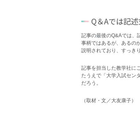
Q＆Aでは記
記事の最後のQ&Aでは
事柄ではあるが、あるの
説明されており、すっき
記事を担当した
教学社
に
たうえで
「大学入試セン
だろう。
（取材・文／大友康子）