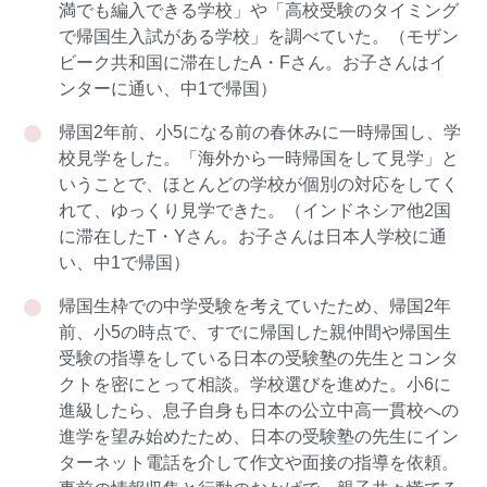
満でも編入できる学校」や「高校受験のタイミング
で帰国生入試がある学校」を調べていた。（モザン
ビーク共和国に滞在したA・Fさん。お子さんはイ
ンターに通い、中1で帰国）
帰国2年前、小5になる前の春休みに一時帰国し、学
校見学をした。「海外から一時帰国をして見学」と
いうことで、ほとんどの学校が個別の対応をしてく
れて、ゆっくり見学できた。（インドネシア他2国
に滞在したT・Yさん。お子さんは日本人学校に通
い、中1で帰国）
帰国生枠での中学受験を考えていたため、帰国2年
前、小5の時点で、すでに帰国した親仲間や帰国生
受験の指導をしている日本の受験塾の先生とコンタ
クトを密にとって相談。学校選びを進めた。小6に
進級したら、息子自身も日本の公立中高一貫校への
進学を望み始めたため、日本の受験塾の先生にイン
ターネット電話を介して作文や面接の指導を依頼。