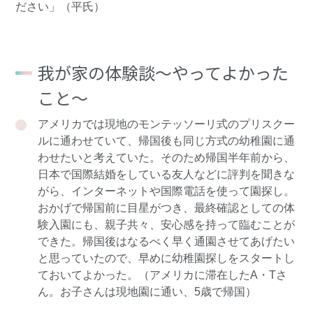
ださい」（平氏）
我が家の体験談～やってよかった
こと～
アメリカでは現地のモンテッソーリ式のプリスクー
ルに通わせていて、帰国後も同じ方式の幼稚園に通
わせたいと考えていた。そのため帰国半年前から、
日本で国際結婚をしている友人などに評判を聞きな
がら、インターネットや国際電話を使って園探し。
おかげで帰国前に目星がつき、最終確認としての体
験入園にも、親子共々、安心感を持って臨むことが
できた。帰国後はなるべく早く通園させてあげたい
と思っていたので、早めに幼稚園探しをスタートし
ておいてよかった。（アメリカに滞在したA・Tさ
ん。お子さんは現地園に通い、5歳で帰国）