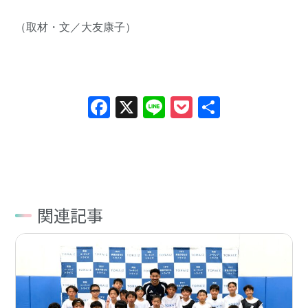
（取材・文／大友康子）
Facebook
X
Line
Pocket
共
有
関連記事