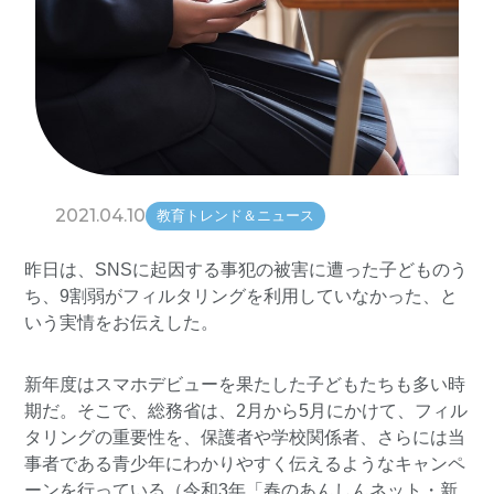
2021.04.10
教育トレンド＆ニュース
昨日
は、SNSに起因する事犯の被害に遭った子どものう
ち、9割弱がフィルタリングを利用していなかった、と
いう実情をお伝えした。
新年度はスマホデビューを果たした子どもたちも多い時
期だ。そこで、総務省は、2月から5月にかけて、フィル
タリングの重要性を、保護者や学校関係者、さらには当
事者である青少年にわかりやすく伝えるようなキャンペ
ーンを行っている（
令和3年「春のあんしんネット・新