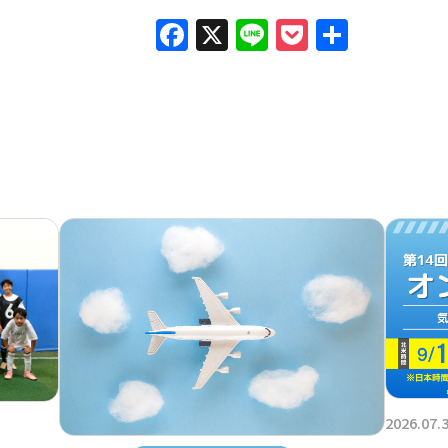
Facebook
X
Line
Pocket
共
有
2026.07.