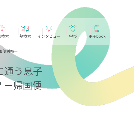
校検索
塾検索
インタビュー
学び
電子book
国便利帳ー
に通う息子
？－帰国便