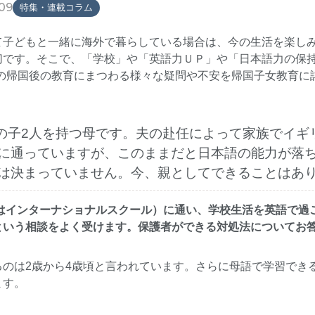
09
特集・連載コラム
て子どもと一緒に海外で暮らしている場合は、今の生活を楽し
切です。そこで、「学校」や「英語力ＵＰ」や「日本語力の保
もの帰国後の教育にまつわる様々な疑問や不安を帰国子女教育に
の男の子2人を持つ母です。夫の赴任によって家族でイ
に通っていますが、このままだと日本語の能力が落
は決まっていません。今、親としてできることはあ
たはインターナショナルスクール）に通い、学校生活を英語で過
という相談をよく受けます。保護者ができる対処法についてお
のは2歳から4歳頃と言われています。さらに母語で学習できる
ます。