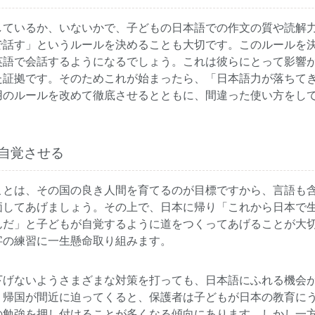
しているか、いないかで、子どもの日本語での作文の質や読解
で話す」というルールを決めることも大切です。このルールを決
英語で会話するようになるでしょう。これは彼らにとって影響
た証拠です。そのためこれが始まったら、「日本語力が落ちて
用のルールを改めて徹底させるとともに、間違った使い方をし
自覚させる
ことは、その国の良き人間を育てるのが目標ですから、言語も
価してあげましょう。その上で、日本に帰り「これから日本で
んだ」と子どもが自覚するように道をつくってあげることが大
字の練習に一生懸命取り組みます。
下げないようさまざまな対策を打っても、日本語にふれる機会
。帰国が間近に迫ってくると、保護者は子どもが日本の教育に
の勉強を押し付けることが多くなる傾向にあります。しかし一