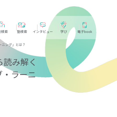
校検索
塾検索
インタビュー
学び
電子book
ーニング」とは？
ら読み解く
ブ・ラーニ