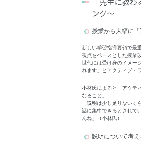
「先生に教わ
ング～
授業から大幅に「
新しい学習指導要領で最
視点をベースとした授業改
世代には受け身のイメー
れます」とアクティブ・
小林氏によると、アクテ
なること。
「説明は少し足りないく
話に集中できるとされて
んね」（小林氏）
説明について考え