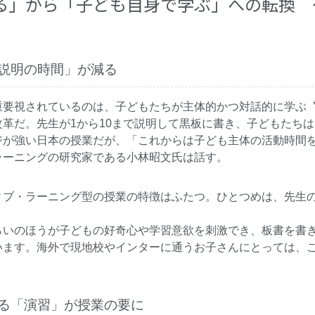
る」から「子ども自身で学ぶ」への転換 
説明の時間」が減る
重要視されているのは、子どもたちが主体的かつ対話的に学ぶ
革だ。先生が1から10まで説明して黒板に書き、子どもたち
ジが強い日本の授業だが、「これからは子ども主体の活動時間
ラーニングの研究家である小林昭文氏は話す。
ィブ・ラーニング型の授業の特徴はふたつ。ひとつめは、先生
らいのほうが子どもの好奇心や学習意欲を刺激でき、板書を書
います。海外で現地校やインターに通うお子さんにとっては、
る「演習」が授業の要に