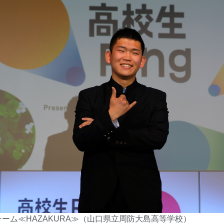
ーム≪HAZAKURA≫（山口県立周防大島高等学校）