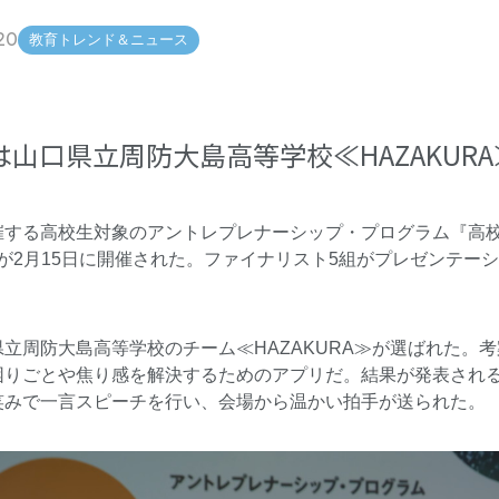
20
教育トレンド＆ニュース
山口県立周防大島高等学校≪HAZAKURA
催する高校生対象のアントレプレナーシップ・プログラム『
高校
2024』が2月15日に開催された。ファイナリスト5組がプレゼン
立周防大島高等学校のチーム≪HAZAKURA≫が選ばれた。
困りごとや焦り感を解決するためのアプリだ。結果が発表され
笑みで一言スピーチを行い、会場から温かい拍手が送られた。