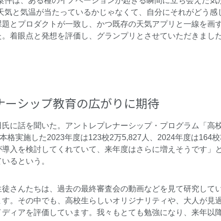
の案件は、ある種のイノベーションが起きる瞬間に立ち会えた気
天気と気温が当たっているかじゃなくて、自分にそれがどう感
課題とプロダクトが一致し、かつ既存の天気アプリと一線を画
た。着眼点と発想を評価し、グランプリとさせていただきまし
ナーシップ教育の広がりに期待
氏に話を聞いた。アントレプレナーシップ・プログラム「高校生R
格実施した2023年度は123校2万5,827人、2024年度は164
が導入を検討してくれていて、来年度はさらに増えそうです」
ているという。
生徒さんたちは、過去の最終審査会の動画などを見て研究して
ます。その中でも、高校生らしいオリジナリティや、大人が見
イディアを評価しています。我々もとても勉強になり、来年以