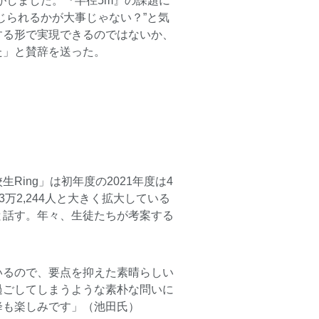
がしました。『半径5m』の課題に
じられるかが大事じゃない？”と気
する形で実現できるのではないか、
た」と賛辞を送った。
ing」は初年度の2021年度は4
校3万2,244人と大きく拡大している
と話す。年々、生徒たちが考案する
いるので、要点を抑えた素晴らしい
過ごしてしまうような素朴な問いに
降も楽しみです」（池田氏）