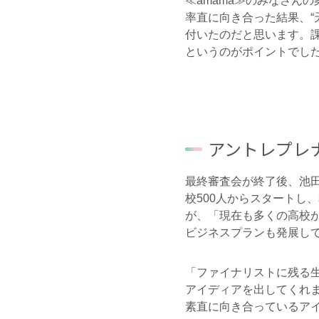
≪amama≫のみなさん
率直に向き合った結果、“
付いたのだと思います。
というのがポイントでし
アントレプレ
最終審査会が終了後、池田
校500人からスタートし、本
が、「現在も多くの高校
ビジネスプランも発展し
「ファイナリストに残る
アイディアを出してくれ
素直に向き合っているア