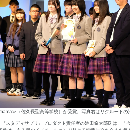
mama≫（佐久長聖高等学校）が受賞。写真右はリクルートの
ト『スタディサプリ』プロダクト責任者の池田脩太郎氏は、「