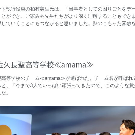
ート執行役員の柏村美生氏は、「当事者としての困りごとをデ
ことができ、ご家族や先生たちがより深く理解することもでき
解していくことにもつながると思いました。熱のこもった素敵
久長聖高等学校≪amama≫
高等学校のチーム≪amama≫が選ばれた。チーム名が呼ば
ると、「今まで3人でいっぱい頑張ってきたので、このような賞
んだ。